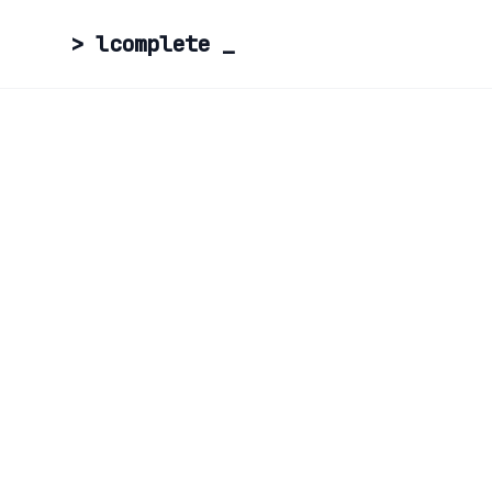
> lcomplete
_