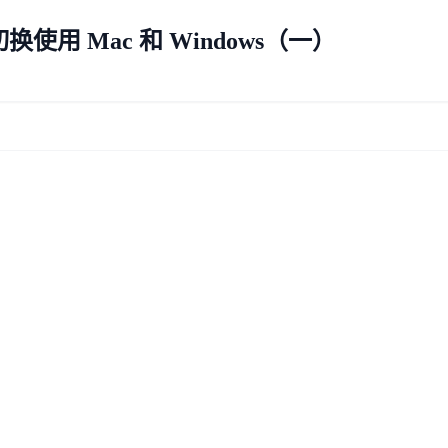
使用 Mac 和 Windows（一）
师成长之路
师成长之路(1)——游戏与现实、乌龟与火箭