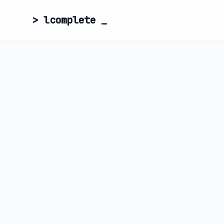
> lcomplete
_