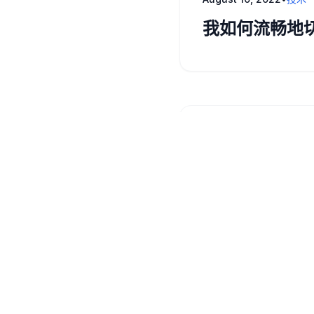
我如何流畅地切换
May 13, 2022
•
随笔
浅谈技术组合
April 21, 2022
•
野生架构
🐒 野生架构