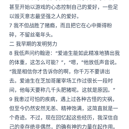
甚至开始以游戏的心态控制自己的爱好，一些足
以毁灭意志最坚强之人的爱好。
7 我不但战胜了赌瘾，而且把它在心中撕得粉
碎，不留丝毫年头。
二 我早期的发明努力
8 我低声问约翰逊：“爱迪生能如此精准地猜出我
的体重，这怎么可能？”，“嗯，”他放低声音说。
“我是相信你才告诉你的啊，你千万不要讲出
去。爱迪生在芝加哥屠宰场工作过很长一段时
间，他每天要称几千头肥猪呢。这就是原因。”
9 我患过可怕的疾病，遇上过各种古怪的灾祸，
但至今仍然安然无恙、精神饱满，这简直就是一
个奇迹。不过，现在回忆起这些经历，我深信自
己的幸存绝非偶然，的确有神的力量在起作用。