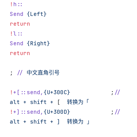
!
h::
Send
 {Left}
return
!
l::
Send
 {Right}
return
; 
//
 中文直角引号
!
+[::send,
{U+300C}
            ;
//
alt
 +
 shift
 +
 [  
转换为「
!
+]::send,
{U+300D}
            ;
//
alt
 +
 shift
 +
 ]
  转换为
 」