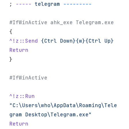
; 
-----
 telegram
 ---------
#IfWinActive ahk_exe Telegram.exe
{
^!z::Send
 {Ctrl
 Down}{w}{Ctrl
 Up}
Return
}
#IfWinActive
^!z::Run
"C:\Users\who\AppData\Roaming\Tele
gram Desktop\Telegram.exe"
Return