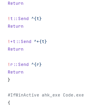
Return
!
t::Send
 ^{t}
Return
!
+t::Send
 ^+{t}
Return
!
r::Send
 ^{r}
Return
}
#IfWinActive ahk_exe Code.exe
{