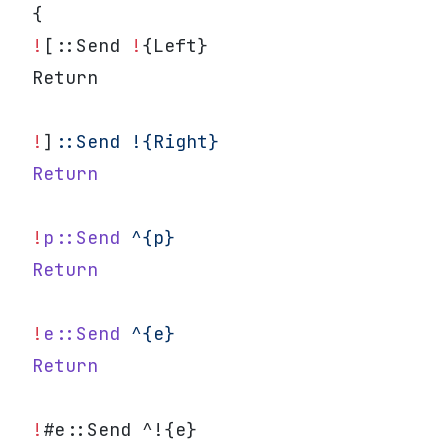
{
!
[::Send 
!
{Left}
Return
!
]
:
:Send
 !{Right}
Return
!
p::Send
 ^{p}
Return
!
e::Send
 ^{e}
Return
!
#e::Send ^!{e}