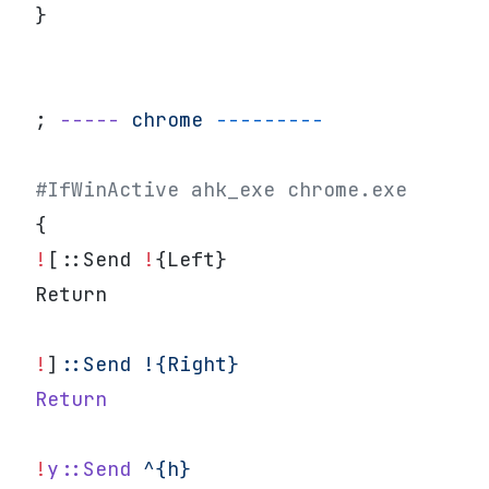
}
; 
-----
 chrome
 ---------
#IfWinActive ahk_exe chrome.exe
{
!
[::Send 
!
{Left}
Return
!
]
:
:Send
 !{Right}
Return
!
y::Send
 ^{h}