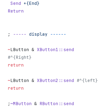
 Send
 +{End}
Return
; 
-----
 display
 ------
~
LButton & 
XButton1::send
#^{Right}
return
~
LButton & 
XButton2::send
 #^{left}
return
;
~MButton
 & 
RButton::send