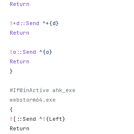
Return
!
+d::Send
 ^+{d}
Return
!
o::Send
 ^{o}
Return
}
#IfWinActive ahk_exe 
webstorm64.exe
{
!
[::Send ^
!
{Left}
Return