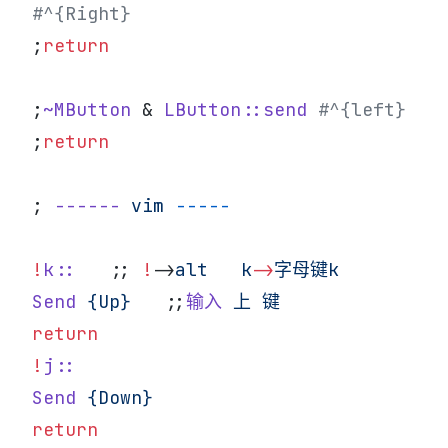
#^{Right}
;
return
;
~MButton
 & 
LButton::send
 #^{left}
;
return
; 
------
 vim
 -----
!
k::
   ;; 
!
-
>
alt
   k
-
>
字母键k
Send
 {Up}
   ;;
输入
 上
 键
return
!
j::
Send
 {Down}
return