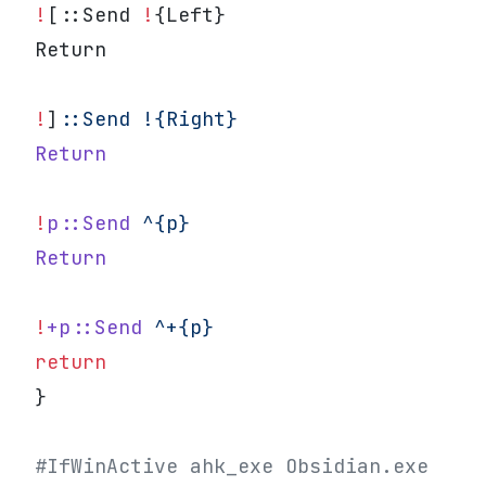
!
[::Send 
!
{Left}
Return
!
]
:
:Send
 !{Right}
Return
!
p::Send
 ^{p}
Return
!
+p::Send
 ^+{p}
return
}
#IfWinActive ahk_exe Obsidian.exe