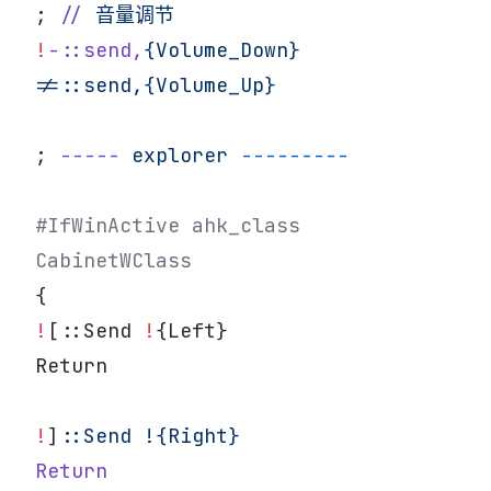
; 
//
 音量调节
!
-::send,
{Volume_Down}
!
=
:
:send,{Volume_Up}
; 
-----
 explorer
 ---------
#IfWinActive ahk_class 
CabinetWClass
{
!
[::Send 
!
{Left}
Return
!
]
:
:Send
 !{Right}
Return