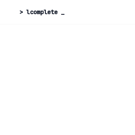
> lcomplete
_