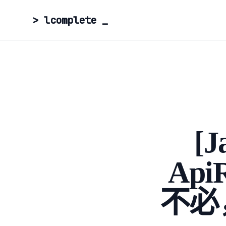
> lcomplete
_
[
Api
不必