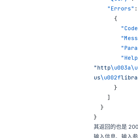
    "Errors"
:
      {
        "Co
        "
        
        "
"http
\u003a\u
us
\u002f
libra
      }
    ]
  }
}
其返回的也是 20
输入信息
输入参
、