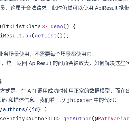
，这属于合法请求，此时仍然可以使用 ApiResult 携带 
ult
<
List
<
Data
>>
 demo
() {
iResult.
ok
(
getList
());
 要根据业务场景使用，不需要每个场景都使用它。
多时，统一返回 ApiResult 的问题会被放大，如何解决这
码
方式是，在 API 调用成功时使用正常的数据模型，而在
误码
jhipster
和描述信息。我们看一段
中的代码：
/authors/{id}"
)
seEntity
<
AuthorDTO
>
 getAuthor
(@
PathVaria