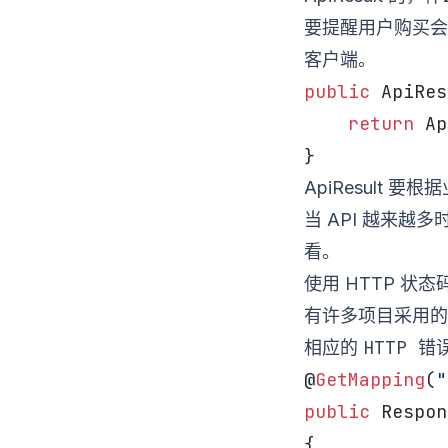
要提醒用户购买会员
客户端。
public
 ApiRes
    return
 Ap
}
ApiResult
当 API 越来越
看。
使用 HTTP 状态
有许多项目采用的
HTTP 错
相应的
@
GetMapping
(
"
public
 Respon
{