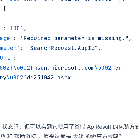
 [
de"
: 
1001
,
Message"
: 
"Required parameter is missing."
,
"Parameter"
: 
"SearchRequest.AppId"
,
HelpUrl"
: 
002f\u002f
msdn.microsoft.com
\u002f
en-
ry
\u002f
dd251042.aspx"
0 状态码，但可以看到它使用了类似 ApiResult 的包
数
帮助链接
大佬
和
，原来这就是
的做事方式吗？