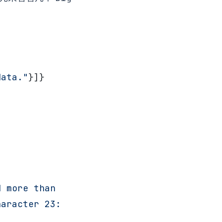
data."
}]}
 more than 
aracter 23: 