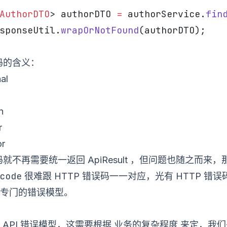
AuthorDTO
> authorDTO 
=
 authorService.
fin
sponseUtil.
wrapOrNotFound
(authorDTO);
态码的含义：
al
n
r
or
码就不再需要统一返回 ApiResult ，但问题也随之而来，那就是
code
很难跟 HTTP 错误码一一对应，光有 HTTP 错
专门的错误模型。
业务的复杂程度
 API 错误模型，这需要根据
来定，我们