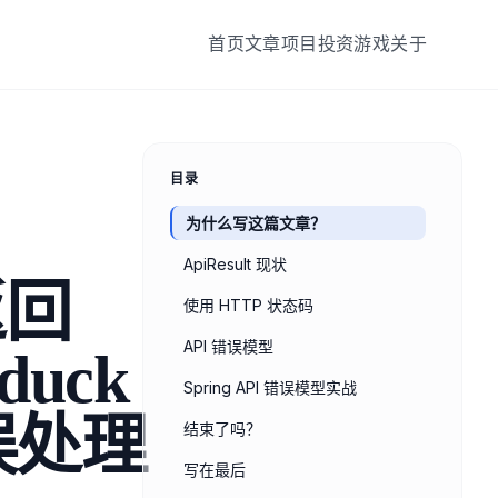
首页
文章
项目
投资
游戏
关于
目录
为什么写这篇文章？
ApiResult 现状
返回
使用 HTTP 状态码
API 错误模型
duck
Spring API 错误模型实战
误处理
结束了吗？
写在最后