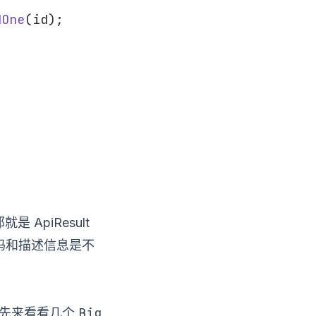
dOne
(id);
 ApiResult
误码和描述信息是不
Big
先来看看几个