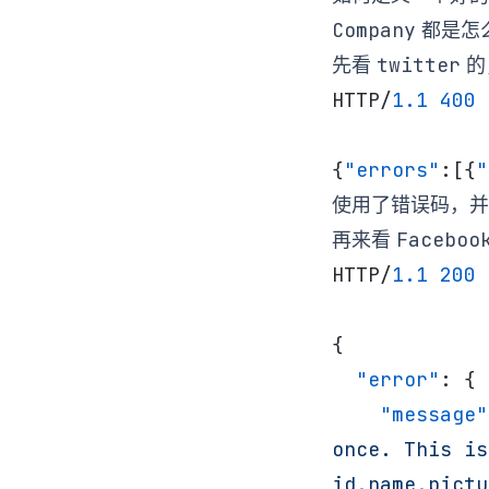
Company
都是怎
twitter
先看
的
HTTP/
1.1
 400
 
{
"errors"
:[{
"
使用了错误码，并
Faceboo
再来看
HTTP/
1.1
 200
{
  "error"
: {
    "message"
once. This is
id,name,pictu