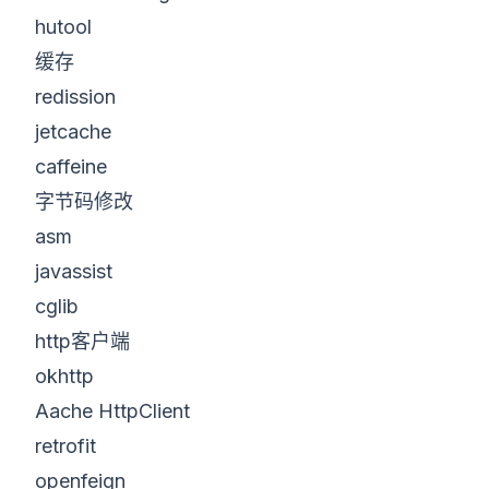
hutool
缓存
redission
jetcache
caffeine
字节码修改
asm
javassist
cglib
http客户端
okhttp
Aache HttpClient
retrofit
openfeign