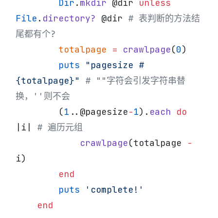
        Dir
.
mkdir
 @dir 
unless
File
.
directory?
 @dir 
# 表判断的方法结
尾都有个?
        totalpage
 =
 crawlpage
(
0
)
        puts
 "pagesize 
#
{totalpage}
"
 # ""字符会引发字符串替
换，''则不会
        (
1
..@pagesize
-
1
).
each
 do
|i| 
# 遍历元组
            crawlpage
(totalpage 
-
i)
        end
        puts
 'complete!'
    end