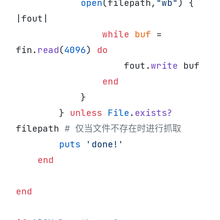
            open
(filepath,
"wb"
) { 
|fout|
                while
 buf
 = 
fin.
read
(
4096
) 
do
                    fout.
write
 buf
                end
            }
        } 
unless
 File
.
exists?
filepath 
# 仅当文件不存在时进行抓取
        puts
 'done!'
    end
end