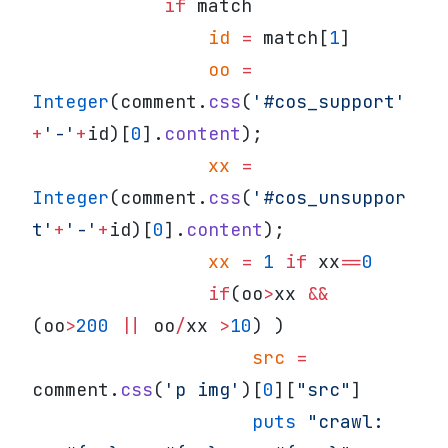
            if
 match
                id
 =
 match[
1
]
                oo
 =
Integer
(comment.
css
(
'#cos_support'
+
'-'
+
id)[
0
].
content
);
                xx
 =
Integer
(comment.
css
(
'#cos_unsuppor
t'
+
'-'
+
id)[
0
].
content
);
                xx
 =
 1
 if
 xx
==
0
                if
(oo
>
xx 
&&
(oo
>
200
 ||
 oo
/
xx 
>
10
) )
                    src
 =
comment.
css
(
'p img'
)[
0
][
"src"
]
                    puts
 "crawl: 