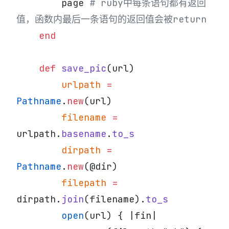
        page 
# ruby中每条语句都有返回
值，函数内最后一条语句的返回值会被return
    end
    def
 save_pic
(url)
        urlpath
 =
Pathname
.
new
(url)
        filename
 =
urlpath.
basename
.
to_s
        dirpath
 =
Pathname
.
new
(@dir)
        filepath
 =
dirpath.
join
(filename).
to_s
        open
(url) { |fin|