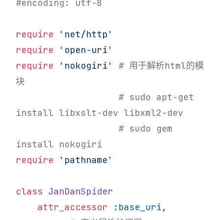
#encoding: utf-8
require
 'net/http'
require
 'open-uri'
require
 'nokogiri'
 # 用于解析html的模
块
                   # sudo apt-get 
install libxslt-dev libxml2-dev
                   # sudo gem 
install nokogiri
require
 'pathname'
class
 JanDanSpider
    attr_accessor
 :base_uri
, 