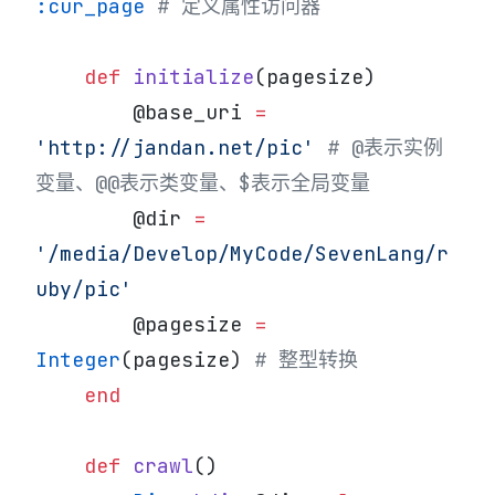
:cur_page
 # 定义属性访问器
    def
 initialize
(pagesize)
        @base_uri 
=
'http://jandan.net/pic'
 # @表示实例
变量、@@表示类变量、$表示全局变量
        @dir 
=
'/media/Develop/MyCode/SevenLang/r
uby/pic'
        @pagesize 
=
Integer
(pagesize) 
# 整型转换
    end
    def
 crawl
()