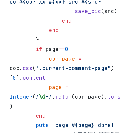
oo 
#{oo}
 xx 
#{xx}
 src 
#{src}
"
                    save_pic
(src)
                end
            end
        }
        if
 page
==
0
            cur_page
 =
doc.
css
(
".current-comment-page"
)
[
0
].
content
            page
 =
Integer
(
/
\d
+/
.
match
(cur_page).
to_s
)
        end
        puts
 "page 
#{page}
 done!"