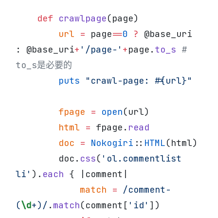
    def
 crawlpage
(page)
        url
 =
 page
==
0
 ?
 @base_uri 
: @base_uri
+
'/page-'
+
page.
to_s
 # 
to_s是必要的
        puts
 "crawl-page: 
#{url}
"
        fpage
 =
 open
(url)
        html
 =
 fpage.
read
        doc
 =
 Nokogiri
::
HTML
(html)
        doc.
css
(
'ol.commentlist 
li'
).
each
 { |comment|
            match
 =
 /comment-
(
\d
+)/
.
match
(comment[
'id'
])