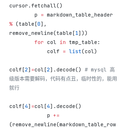
cursor.fetchall()
        p 
=
 markdown_table_header 
%
 (table[
0
], 
remove_newline(table[
1
]))
        for
 col 
in
 tmp_table:
            colf 
=
 list
(col)
colf[
2
]
=
col[
2
].decode() 
# mysql 高
级版本需要解码，代码有点丑，临时性的，能用
就行
colf[
4
]
=
col[
4
].decode()
            p 
+=
(remove_newline(markdown_table_row 