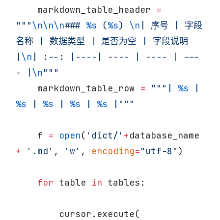
    markdown_table_header 
=
"""
\n\n\n
### 
%s
 (
%s
) 
\n
| 序号 | 字段
名称 | 数据类型 | 是否为空 | 字段说明 
|
\n
| :--: |----| ---- | ---- | ---
- |
\n
"""
    markdown_table_row 
=
 """| 
%s
 | 
%s
 | 
%s
 | 
%s
 | 
%s
 |"""
    f 
=
 open
(
'dict/'
+
database_name 
+
 '.md'
, 
'w'
, 
encoding
=
"utf-8"
)
    for
 table 
in
 tables:
        cursor.execute(