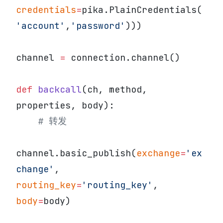
credentials
=
pika.PlainCredentials(
'account'
,
'password'
)))
channel 
=
 connection.channel()
def
 backcall
(ch, method, 
properties, body):
    # 转发
channel.basic_publish(
exchange
=
'ex
change'
, 
routing_key
=
'routing_key'
, 
body
=
body)