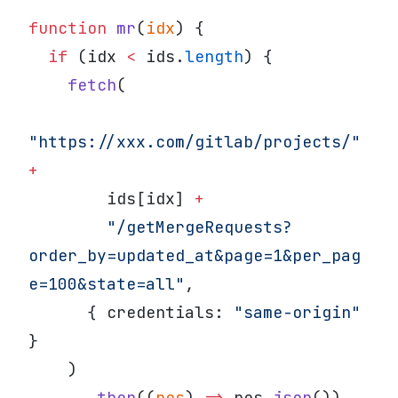
function
 mr
(
idx
) {
  if
 (idx 
<
 ids.
length
) {
    fetch
(
"https://xxx.com/gitlab/projects/"
+
        ids[idx] 
+
        "/getMergeRequests?
order_by=updated_at&page=1&per_pag
e=100&state=all"
,
      { credentials: 
"same-origin"
}
    )
      .
then
((
res
) 
=>
 res.
json
())