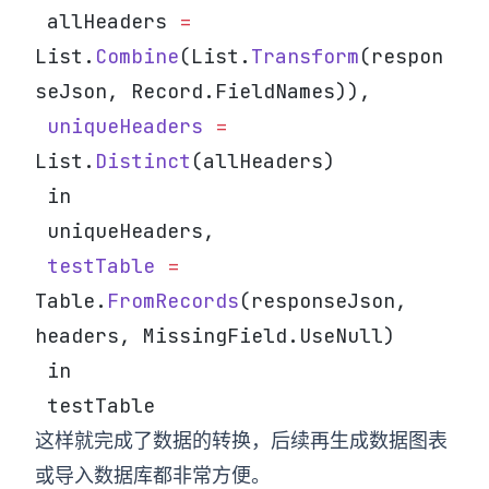
 allHeaders 
=
List.
Combine
(List.
Transform
(respon
seJson, Record.FieldNames)),
 uniqueHeaders
 =
List.
Distinct
(allHeaders)
 in
 uniqueHeaders,
 testTable
 =
Table.
FromRecords
(responseJson, 
headers, MissingField.UseNull)
 in
 testTable
这样就完成了数据的转换，后续再生成数据图表
或导入数据库都非常方便。