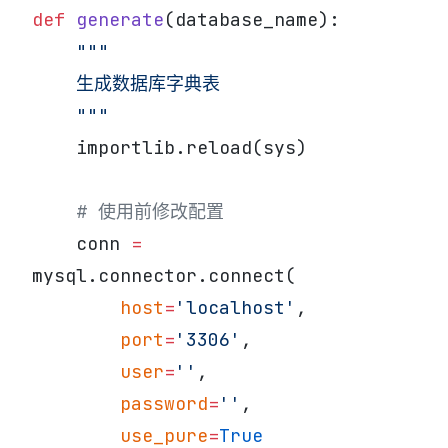
def
 generate
(database_name):
    """
    生成数据库字典表
    """
    importlib.reload(sys)
    # 使用前修改配置
    conn 
=
mysql.connector.connect(
        host
=
'localhost'
,
        port
=
'3306'
,
        user
=
''
,
        password
=
''
,
        use_pure
=
True