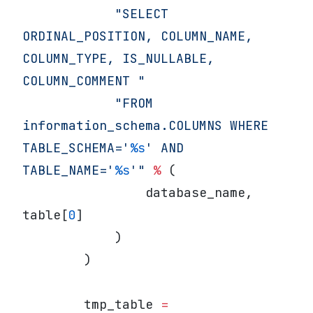
            "SELECT 
ORDINAL_POSITION, COLUMN_NAME, 
COLUMN_TYPE, IS_NULLABLE, 
COLUMN_COMMENT "
            "FROM 
information_schema.COLUMNS WHERE 
TABLE_SCHEMA='
%s
' AND 
TABLE_NAME='
%s
'"
 %
 (
                database_name, 
table[
0
]
            )
        )
        tmp_table 
=