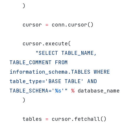
    )
    cursor 
=
 conn.cursor()
    cursor.execute(
        "SELECT TABLE_NAME, 
TABLE_COMMENT FROM 
information_schema.TABLES WHERE 
table_type='BASE TABLE' AND 
TABLE_SCHEMA='
%s
'"
 %
 database_name
    )
    tables 
=
 cursor.fetchall()