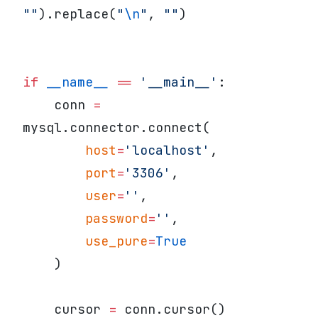
""
).replace(
"
\n
"
, 
""
)
if
 __name__
 ==
 '__main__'
:
    conn 
=
mysql.connector.connect(
        host
=
'localhost'
,
        port
=
'3306'
,
        user
=
''
,
        password
=
''
,
        use_pure
=
True
    )
    cursor 
=
 conn.cursor()