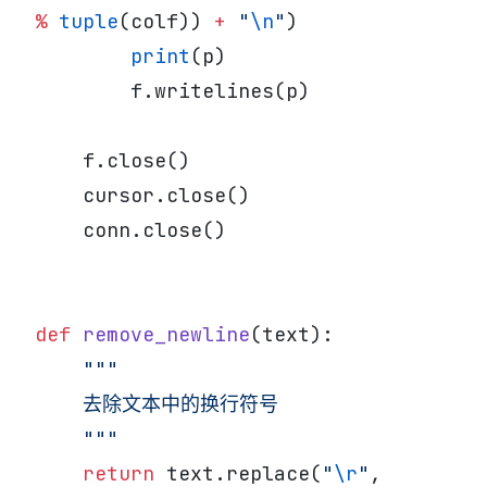
%
 tuple
(colf)) 
+
 "
\n
"
)
        print
(p)
        f.writelines(p)
    f.close()
    cursor.close()
    conn.close()
def
 remove_newline
(text):
    """
    去除文本中的换行符号
    """
    return
 text.replace(
"
\r
"
, 