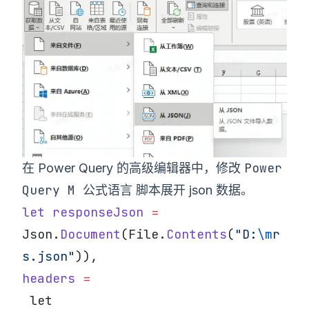
Power
在 Power Query 的高级编辑器中，修改
Query M 公式语言
脚本展开 json 数据。
let
 responseJson
 =
Json.
Document
(File.
Contents
(
"D:
\m
r
s.json"
)),
headers
 =
 let